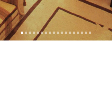
Plaza
laza
址
聯絡方法
北角 英皇道339-341號恒生北
電郵：
admin@rancon.com.
 19樓
電郵：
rancon8@netvigator
電話：+852 2524 2234